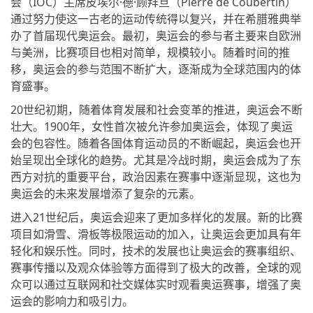
会（IOC）主席皮埃尔·德·顾拜旦（Pierre de Coubertin）
通过努力使这一古老的运动传统得以复兴，并在希腊雅典举
办了首届现代奥运会。最初，奥运会的参与者主要来自欧洲
与美洲，比赛项目也相对简单，规模较小。随着时间的推
移，奥运会的参与范围不断扩大，逐渐成为全球范围内的体
育盛事。
20世纪初期，随着体育发展和社会变革的推进，奥运会不断
壮大。1900年，女性首次被允许参加奥运会，体现了奥运
会的包容性。随着各国体育运动员的不断崛起，奥运会也开
始呈现出全球化的趋势。尤其是冷战时期，奥运会成为了东
西方对抗的重要平台，政治因素在赛事中逐渐显现，这也为
奥运会的未来发展增添了复杂的元素。
进入21世纪后，奥运会迎来了更加多样化的发展。新的比赛
项目如滑雪、滑板等极限运动的加入，让奥运会更加具有年
轻化和娱乐性。同时，技术的发展也让奥运会的赛事组织、
赛事传播以及观众体验等方面得到了极大的改善，全球的观
众可以通过互联网和社交媒体实时观看奥运赛事，增强了奥
运会的影响力和吸引力。