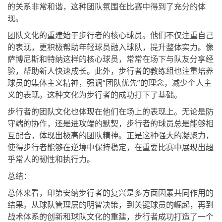
的关系非常和谐，这种团队氛围在比赛中得到了充分的体
现。
团队文化的重建始于步行者的核心球员。他们不仅注重自己
的表现，更积极帮助年轻球员融入球队，提升整体实力。像
萨博尼斯和特纳这样的核心球员，常常在场下与队友分享经
验，帮助新人快速成长。此外，步行者的教练组也注重培养
球员的集体主义精神，强调“团队优先”的理念，减少个人主
义的表现。这种文化为步行者的成功打下了基础。
步行者的团队文化也体现在他们在场上的表现上。无论是防
守端的协作，还是进攻端的默契，步行者的球员总是能够相
互配合，体现出极高的团队精神。正是这种强大的凝聚力，
使得步行者能够在逆境中保持稳定，在重要比赛中展现出超
乎常人的韧性和执行力。
总结：
总体来看，印第安纳步行者的复兴是多方面因素共同作用的
结果。从球队管理层的明智决策，到关键球员的崛起，再到
战术体系的创新和球队文化的重建，步行者成功打造了一个