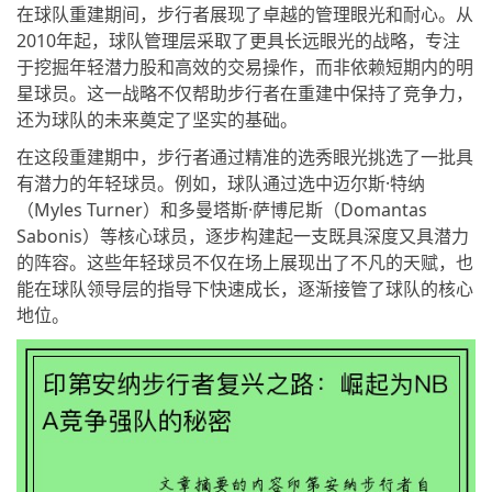
在球队重建期间，步行者展现了卓越的管理眼光和耐心。从
2010年起，球队管理层采取了更具长远眼光的战略，专注
于挖掘年轻潜力股和高效的交易操作，而非依赖短期内的明
星球员。这一战略不仅帮助步行者在重建中保持了竞争力，
还为球队的未来奠定了坚实的基础。
在这段重建期中，步行者通过精准的选秀眼光挑选了一批具
有潜力的年轻球员。例如，球队通过选中迈尔斯·特纳
（Myles Turner）和多曼塔斯·萨博尼斯（Domantas
Sabonis）等核心球员，逐步构建起一支既具深度又具潜力
的阵容。这些年轻球员不仅在场上展现出了不凡的天赋，也
能在球队领导层的指导下快速成长，逐渐接管了球队的核心
地位。