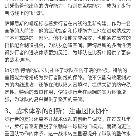
则凭借着他出色的防守能力，特别是盖帽能力，成为了步行
者防线上的“屏障”。
萨博尼斯的崛起标志着步行者在内线的重新构建。作为一名
全能的大前锋，他的篮球智商和传球能力让他在进攻端成为
了不可或缺的一部分。他不仅能完成强攻，也能通过高效的
挡拆配合制造机会，为队友创造空间。萨博尼斯的多面性使
得步行者的进攻体系更加灵活，为球队在比赛中提供了更多
的战术选择。
迈尔斯·特纳的成长则补充了球队在防守端的短板。特纳的
盖帽能力常常成为步行者防线的保障。他不仅能有效限制对
方的内线进攻，还能在球队陷入困境时，提供关键的防守稳
定性。特纳的双重作用，使得步行者在两端的实力逐渐增
强，为球队的复兴提供了坚实的基础。
3、战术体系的创新：注重团队协作
步行者的复兴还离不开战术体系的创新与调整。在过去几年
中，步行者逐渐摆脱了依赖单一球星的旧模式，而转向更注
重团队协作的体系。这一战术转变显著提升了球队的整体水