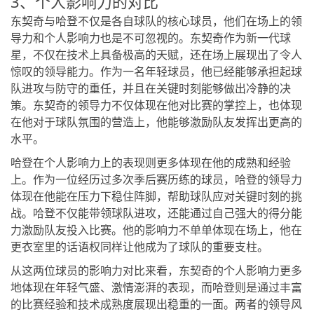
3、个人影响力的对比
东契奇与哈登不仅是各自球队的核心球员，他们在场上的领
导力和个人影响力也是不可忽视的。东契奇作为新一代球
星，不仅在技术上具备极高的天赋，还在场上展现出了令人
惊叹的领导能力。作为一名年轻球员，他已经能够承担起球
队进攻与防守的重任，并且在关键时刻能够做出冷静的决
策。东契奇的领导力不仅体现在他对比赛的掌控上，也体现
在他对于球队氛围的营造上，他能够激励队友发挥出更高的
水平。
哈登在个人影响力上的表现则更多体现在他的成熟和经验
上。作为一位经历过多次季后赛历练的球员，哈登的领导力
体现在他能在压力下稳住阵脚，帮助球队应对关键时刻的挑
战。哈登不仅能带领球队进攻，还能通过自己强大的得分能
力激励队友投入比赛。他的影响力不单单体现在场上，他在
更衣室里的话语权同样让他成为了球队的重要支柱。
从这两位球员的影响力对比来看，东契奇的个人影响力更多
地体现在年轻气盛、激情澎湃的表现，而哈登则是通过丰富
的比赛经验和技术成熟度展现出稳重的一面。两者的领导风