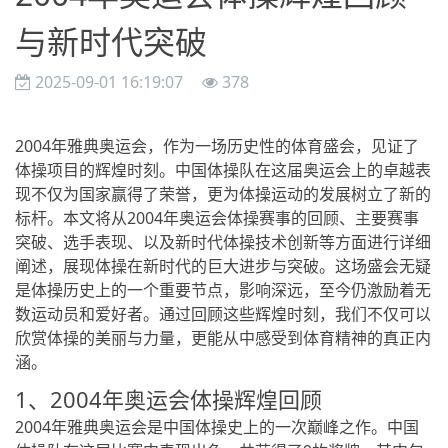
与新时代突破
2025-09-01 16:19:07
378
2004年雅典奥运会，作为一场历史性的体育盛会，见证了
体操项目的辉煌时刻。中国体操队在这届奥运会上的卓越表
现不仅为国家赢得了荣誉，更为体操运动的发展树立了新的
标杆。本文将从2004年奥运会体操赛事的回顾、主要赛事
突破、选手表现、以及新时代体操技术创新等方面进行详细
阐述，展现体操在新时代的巨大进步与突破。这场盛会无疑
是体操历史上的一个重要节点，影响深远，至今仍激励着无
数运动员和爱好者。通过回顾这些辉煌时刻，我们不仅可以
欣赏体操的美丽与力量，更能从中感受到体育精神的真正内
涵。
1、2004年奥运会体操辉煌回顾
2004年雅典奥运会是中国体操史上的一次巅峰之作。中国