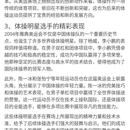
革。从奥运赛场上频频出现的创新动作来看，体操作为一项
传统的体育项目，依旧在不断创新和突破，这也为后来的体
操运动员提供了宝贵的经验和新的发展方向。
3、体操明星选手的精彩表现
2004年雅典奥运会不仅是中国体操队的一个重要历史节
点，也诞生了许多世界级体操明星。除了杨威，李小鹏的表
现同样值得称道。在男子双杠和团体项目中，李小鹏凭借卓
越的技巧和极高的稳定性，成功为中国队赢得了多项荣誉。
他那种坚定的比赛态度与高水平的技术结合，使得他成为了
国际体操界的领军人物。
此外，陈一冰和张怡宁等年轻运动员也在这届奥运会上崭露
头角，充分展示了中国体操的年轻力量。陈一冰的完美技巧
和体操的艺术表现，在男子单杠项目中赢得了全世界体操迷
的赞誉。这一代运动员不仅在技术上接轨国际，还是体操项
目的全能选手，能够在多项比赛中展现非凡的竞技能力。
这些体操明星选手在赛场上所展现出的精神力量和技术水
准，给予了后续体操选手们强大的鼓舞与启示。他们的成功