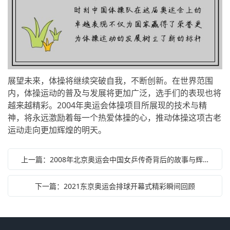
展望未来，体操将继续突破自我，不断创新。在世界范围
内，体操运动的普及与发展将更加广泛，选手们的表现也将
越来越精彩。2004年奥运会体操项目所展现的技术与精
神，将永远激励着每一个热爱体操的心，推动体操这项古老
运动走向更加辉煌的明天。
上一篇：2008年北京奥运会中国女乒传奇背后的故事与辉煌
下一篇：2021东京奥运会排球开幕式精彩瞬间回顾