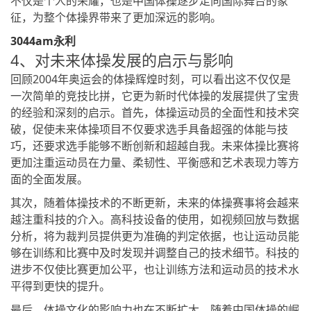
不仅是个人的荣耀，也是中国体操逐步走向国际舞台的象
征，为整个体操界带来了更加深远的影响。
3044am永利
4、对未来体操发展的启示与影响
回顾2004年奥运会的体操辉煌时刻，可以看出这不仅仅是
一次简单的竞技比拼，它更为新时代体操的发展提供了宝贵
的经验和深刻的启示。首先，体操运动员的全面性和技术突
破，促使未来体操项目不仅要求选手具备超强的体能与技
巧，还要求选手能够不断创新和超越自我。未来体操比赛将
更加注重运动员在力量、柔韧性、平衡感和艺术表现力等方
面的全面发展。
其次，随着体操技术的不断更新，未来的体操赛事将会越来
越注重科技的介入。高科技设备的使用，如视频回放与数据
分析，将为裁判员提供更为准确的判定依据，也让运动员能
够在训练和比赛中及时发现并调整自己的技术细节。科技的
进步不仅使比赛更加公平，也让训练方法和运动员的技术水
平得到更快的提升。
最后，体操文化的影响力也在不断扩大。随着中国体操的崛