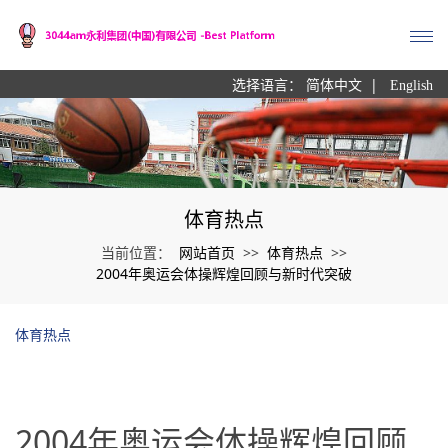
|
选择语言：
简体中文
English
体育热点
网站首页
体育热点
当前位置：
>>
>>
2004年奥运会体操辉煌回顾与新时代突破
体育热点
2004年奥运会体操辉煌回顾