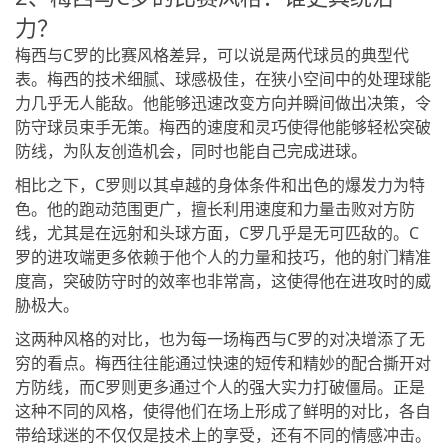
力？
梅西与C罗的比赛风格差异，可以说是两代球员的典型代
表。梅西的技术细腻、球感极佳，在狭小空间中的处理球能
力几乎无人能敌。他能够迅速改变方向并瞬间做出决策，令
防守球员束手无策。梅西的速度和灵巧使得他能够轻松突破
防线，为队友创造机会，同时也能自己完成进球。
相比之下，C罗则以其卓越的身体条件和出色的爆发力为特
色。他的跑动范围更广，擅长利用速度和力量击败对方防
线，尤其是在远射和头球方面，C罗几乎是无可匹敌的。C
罗的进攻端更多依赖于他个人的力量和技巧，他的射门精准
度高，突破防守时的效率也非常高，这使得他在进攻时的威
胁极大。
这两种风格的对比，也为每一场梅西与C罗的对决增添了无
穷的看点。梅西往往能通过快速的短传和精妙的配合撕开对
方防线，而C罗则更多通过个人的强大实力打破僵局。正是
这种不同的风格，使得他们在场上形成了鲜明的对比，各自
带给球迷的不仅仅是技术上的享受，还有不同的情感冲击。