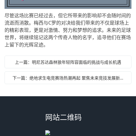
尽管这场比赛已经过去，但它所带来的影响却不会随时间的
流逝而消散。梅西与C罗的对决给我们带来的不仅是球场上
的精彩表现，更是对激情、努力和梦想的追求。未来的足球
世界，将继续铭记这两个传奇人物的名字，追寻他们在赛场
上留下的光辉足迹。
上一篇：明尼苏达森林狼年轻阵容面临的挑战与成长机遇
下一篇：绝地求生电竞赛场热潮再起 聚焦未来竞技发展新趋势
网站二维码