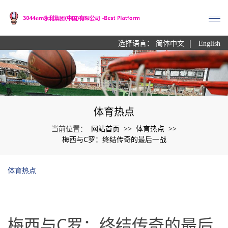
|
选择语言：
简体中文
English
体育热点
网站首页
体育热点
当前位置：
>>
>>
梅西与C罗：终结传奇的最后一战
体育热点
梅西与C罗：终结传奇的最后