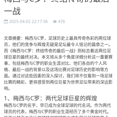
一战
2025-04-02 22:17:36
476
文章摘要：梅西与C罗，足球历史上最具传奇色彩的两位球
员，他们的竞争与辉煌无疑是足坛最令人铭记的篇章之一。
而《梅西与C罗：终结传奇的最后一战》则标志着这两位足
球巨星的最终对决。本文将从多个角度详细分析这一重要赛
事，包括梅西与C罗的职业生涯对比、他们各自的个人风
格、最后一战的背景以及这场比赛对足球历史的影响等方
面。通过对这些因素的深入探讨，我们将不仅看到一场足球
比赛的精彩，更将感受到两位巨星为世界足坛带来的深远影
响。
1、梅西与C罗：两代足球巨星的辉煌
梅西与C罗的名字，早已成为全球足球的代名词。作为两代
球员的代表，梅西与C罗的职业生涯经历了多个黄金时代。