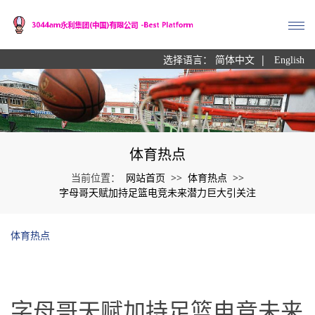
|
选择语言：
简体中文
English
体育热点
网站首页
体育热点
当前位置：
>>
>>
字母哥天赋加持足篮电竞未来潜力巨大引关注
体育热点
字母哥天赋加持足篮电竞未来