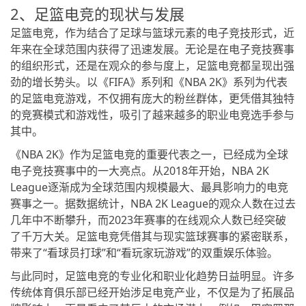
2、足篮电竞的现状与发展
足篮电竞，作为结合了足球与篮球元素的电子竞技形式，近
年来在全球范围内获得了迅速发展。无论是在电子竞技赛事
的组织形式，还是在观众的参与度上，足篮电竞都呈现出强
劲的增长势头。以《FIFA》系列和《NBA 2K》系列为代表
的足篮电竞游戏，不仅拥有庞大的粉丝群体，更凭借其独特
的竞赛模式和游戏性，吸引了越来越多的职业电竞选手参与
其中。
《NBA 2K》作为足篮电竞的重要代表之一，已经成为全球
电子竞技赛事中的一大亮点。从2018年开始，NBA 2K
League逐渐成为全球范围内规模最大、最具影响力的电竞
赛事之一。据数据统计，NBA 2K League的观众人数在过去
几年中不断攀升，而2023年赛事的在线观众人数已经突破
了千万大关。足篮电竞凭借其与现实篮球赛事的紧密联系，
带来了“看球员打球”和“看玩家玩游戏”的双重娱乐体验。
与此同时，足篮电竞的专业化和职业化趋势日益明显。许多
传统体育俱乐部已经开始涉足电竞产业，不仅是为了拓展品