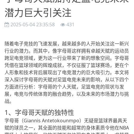
潜力巨大引关注
2025-05-04 23:35:58
431
随着电子竞技的飞速发展，越来越多的人开始关注这一新兴
行业的潜力。而其中，像字母哥这样拥有卓越天赋的运动员
跨足电竞领域，更为这一行业带来了新的想象空间。字母哥
凭借在篮球领域的辉煌成就，不仅征服了篮球赛场，更在个
人形象和技术背后展现出了电竞潜力的巨大吸引力。本文将
深入探讨字母哥的天赋对足篮电竞未来的影响，从以下四个
方面进行分析：字母哥的个人天赋，足篮电竞的现状与发
展，电竞与传统体育的融合趋势，以及未来的市场潜力与挑
战。
1、字母哥天赋的独特性
字母哥（Giannis Antetokounmpo）无疑是篮球界最具天
赋的球员之一，其全面的技能和超常的身体素质令他在NBA