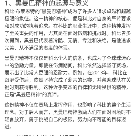
1、黑曼巴精神的起源与意义
科比·布莱恩特的“黑曼巴精神”成为了许多人追求卓越和超越
极限的象征。这一精神的核心，便是科比对自身的严苛要求
和对成功的执着追求。在科比的职业生涯中，这种精神发挥
了至关重要的作用，尤其是在面对伤病和挑战时。科比曾多
次提到，黑曼巴代表着冷酷、无情、专注和决绝，是他追求
完美、从不满足的态度的体现。
黑曼巴精神不仅仅是科比个人的信条，也成为了全球球迷心
中的激励力量。即便在伤病期间，科比依然选择坚守赛场，
展示出了比常人更强的忍耐力。例如，在2013年，科比在
跟腱受伤后，依然坚持完成了剩余的比赛，并帮助球队在关
键时刻获得胜利。这种近乎变态的自律和无所畏惧的精神，
正是“黑曼巴精神”的真谛。
这份精神不仅在赛场上发挥作用，也影响了科比的整个生活
理念。对于后人而言，黑曼巴精神激励人们在面对困境时不
轻言放弃，勇于挑战自己的极限，努力向不可能的目标迈
进。