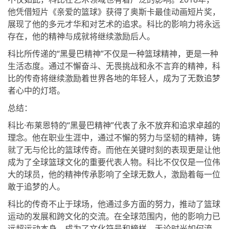
他凭借短片《亲爱的篮球》获得了奥斯卡最佳动画短片奖，
展现了他的多元才华和对艺术的追求。科比的影响力将永远
存在，他的精神与成就将继续激励后人。
科比所传递的“黑曼巴精神”不仅是一种篮球精神，更是一种
生活态度。通过不懈奋斗、无畏挑战和永不言弃的精神，科
比的传奇将继续激励着世界各地的年轻人，成为了无数追梦
者心中的灯塔。
总结：
科比·布莱恩特的“黑曼巴精神”代表了永不放弃和追求卓越的
理念。他在职业生涯中，通过不懈的努力与坚韧的精神，铸
就了无与伦比的篮球传奇。而他在关键时刻的表现更是让他
成为了全球篮球文化的重要代表人物。科比不仅仅是一位伟
大的球员，他的精神传承影响了全球无数人，激励着每一位
敢于追梦的人。
科比的传奇不止于球场，他通过多方面的努力，推动了篮球
运动的发展和跨文化的交流。在全球范围内，他的影响力已
远超运动本身，成为了文化符号和榜样。无论时光如何流