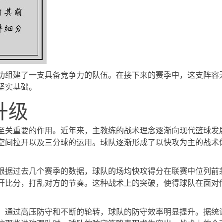
功组建了一支具备竞争力的队伍。在接下来的赛季中，这支阵容
坚实基础。
升级
至关重要的作用。近年来，主教练的战术理念逐渐向现代篮球发
空间拉开以及三分球的运用。球队逐渐形成了以快攻为主的战术
根据过去几个赛季的数据，球队的场均快攻得分在联赛中位列前
开比分，打乱对方的节奏。这种战术上的突破，使得球队在面对
。通过高压防守和不断的轮转，球队的防守效率明显提升。据统