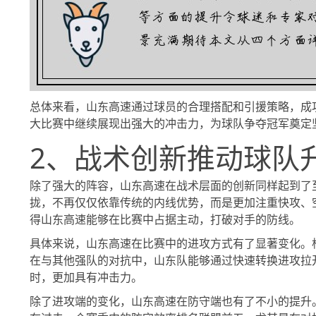
总体来看，山东高速通过球员的合理搭配和引援策略，成
大比赛中继续展现出强大的冲击力，为球队争夺冠军奠定
2、战术创新推动球队
除了强大的阵容，山东高速在战术层面的创新同样起到了
拢，不再仅仅依靠传统的内线优势，而是更加注重快攻、
得山东高速能够在比赛中占据主动，打破对手的防线。
具体来说，山东高速在比赛中的进攻方式有了显著变化。
在与其他强队的对抗中，山东队能够通过快速转换进攻拉
时，更加具有冲击力。
除了进攻端的变化，山东高速在防守端也有了不小的提升