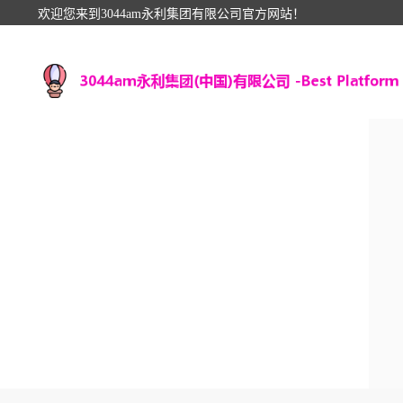
欢迎您来到3044am永利集团有限公司官方网站！