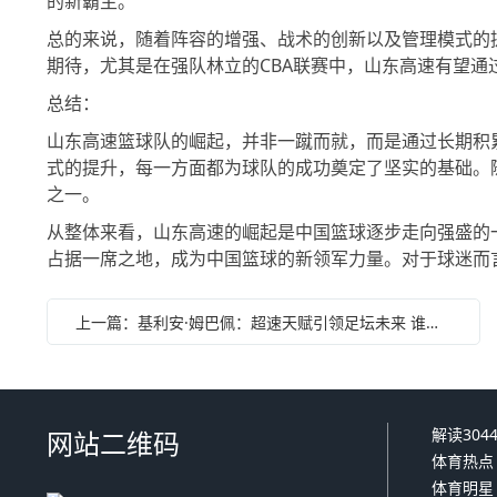
的新霸主。
总的来说，随着阵容的增强、战术的创新以及管理模式的
期待，尤其是在强队林立的CBA联赛中，山东高速有望通
总结：
山东高速篮球队的崛起，并非一蹴而就，而是通过长期积
式的提升，每一方面都为球队的成功奠定了坚实的基础。
之一。
从整体来看，山东高速的崛起是中国篮球逐步走向强盛的
占据一席之地，成为中国篮球的新领军力量。对于球迷而
上一篇：基利安·姆巴佩：超速天赋引领足坛未来 谁能阻挡他的崛起
解读304
网站二维码
体育热点
体育明星