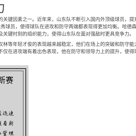
力
的关键因素之一。近年来，山东队不断引入国内外顶级球员，提
等优秀球员，使得球队在进攻和防守两端都表现得更加均衡。哈德
及关键时刻的组织能力，使得山东队在面对强敌时更具竞争力。
汉林等年轻才俊的表现越来越稳定，他们在场上的突破和防守能
不仅在进攻端有着出色表现，他在防守和领导力上的提升，使得