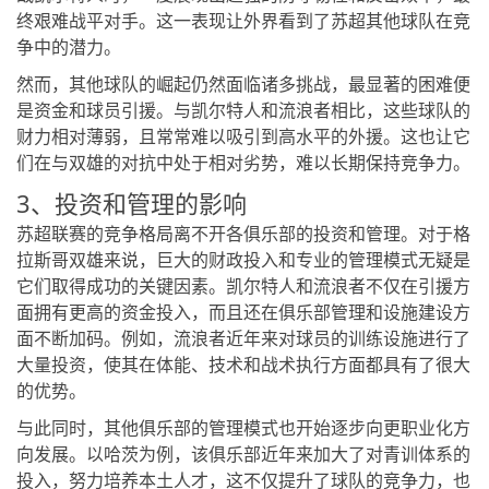
终艰难战平对手。这一表现让外界看到了苏超其他球队在竞
争中的潜力。
然而，其他球队的崛起仍然面临诸多挑战，最显著的困难便
是资金和球员引援。与凯尔特人和流浪者相比，这些球队的
财力相对薄弱，且常常难以吸引到高水平的外援。这也让它
们在与双雄的对抗中处于相对劣势，难以长期保持竞争力。
3、投资和管理的影响
苏超联赛的竞争格局离不开各俱乐部的投资和管理。对于格
拉斯哥双雄来说，巨大的财政投入和专业的管理模式无疑是
它们取得成功的关键因素。凯尔特人和流浪者不仅在引援方
面拥有更高的资金投入，而且还在俱乐部管理和设施建设方
面不断加码。例如，流浪者近年来对球员的训练设施进行了
大量投资，使其在体能、技术和战术执行方面都具有了很大
的优势。
与此同时，其他俱乐部的管理模式也开始逐步向更职业化方
向发展。以哈茨为例，该俱乐部近年来加大了对青训体系的
投入，努力培养本土人才，这不仅提升了球队的竞争力，也