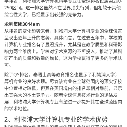
学排名，利物浦大学计算机科学专业在全球排名位居第200-
250区间。这一排名虽然不在世界顶尖行列，但相较于其他
综合性大学，已经显示出较强的竞争力。
永利集团3044am
从排名的变化趋势来看，利物浦大学计算机专业的全球位置
呈现出逐年上升的态势。具体而言，在过去五年中，学校的
计算机专业排名有了显著提升，尤其是在教学质量和科研影
响力两个维度上。学校对学术资源的不断投入，推动了其科
研产出的质量和数量的增长，这为学校赢得了更多的学术认
可。
除了QS排名，泰晤士高等教育排名也显示了利物浦大学计
算机专业的良好表现。尽管该专业在全球范围内的顶尖学校
中位置相对较低，但其在英国境内的排名却相对靠前，显示
出其强大的本土竞争力。随着全球信息技术行业的迅猛发
展，利物浦大学计算机专业有望进一步提升其在全球范围内
的学术地位。
2、利物浦大学计算机专业的学术优势