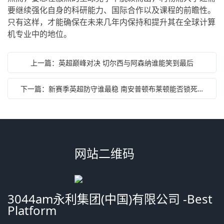
要继续强化自身的科研能力、国际合作以及课程的前瞻性。
只有这样，才能确保在未来几年内保持和提升其在全球计算
机专业中的地位。
上一篇：英超巅峰对决 切尔西与阿森纳谁能笑到最后
下一篇：新赛季英超防守谁最稳 南安普顿布莱顿能否锁死对手进攻
网站二维码
3044am永利集团(中国)有限公司 -Best
Platform