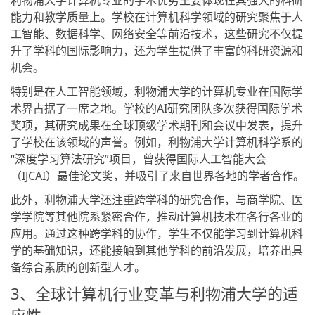
利物浦大学计算机专业的学术优势主要体现在其强大的科研
能力和教学质量上。学校在计算机科学领域的研究聚焦于人
工智能、数据科学、网络安全等前沿技术，这些研究不仅提
升了学科的国际影响力，还为学生提供了丰富的科研资源和
机会。
特别是在人工智能领域，利物浦大学的计算机专业在国际学
术界占据了一席之地。学校的AI研究团队多次获得国际学术
奖项，其研究成果在全球顶级学术期刊和会议中发表，提升
了学校在该领域的声誉。例如，利物浦大学计算机科学系的
“深度学习算法研究”项目，曾获得国际人工智能大会
（IJCAI）最佳论文奖，并吸引了来自世界各地的学者合作。
此外，利物浦大学还注重跨学科的研究合作，与商学院、医
学学院等其他院系紧密合作，推动计算机技术在各行各业的
应用。通过这种跨学科的协作，学生不仅能学习到计算机科
学的基础知识，还能接触到其他学科的前沿发展，培养出具
备综合素质的创新型人才。
3、全球计算机行业变革与利物浦大学的适