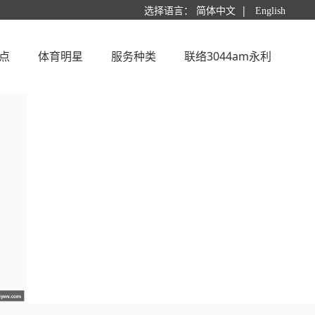
|
选择语言：
简体中文
English
点
体育明星
服务种类
联络3044am永利