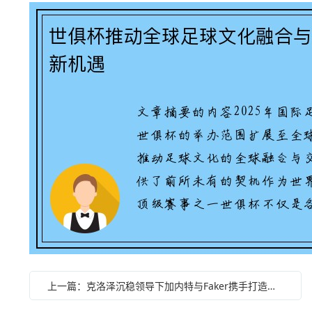
上一篇：克洛泽沉稳领导下加内特与Faker携手打造传奇团队