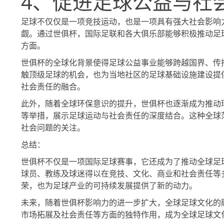
4、促进足球公益与社
足球不仅仅是一项竞技运动，也是一项具有强大社会影响
觑。通过世俱杯，国际足联和各大俱乐部能够积极推动足
方面。
世俱杯的全球化背景使得足球公益事业能够跨越国界、传
触顶级足球的机会，也为当地社区的足球基础设施建设提
社会责任的融合。
此外，随着全球环保意识的提升，世俱杯也逐渐成为推动
等举措，展示足球运动与社会责任的深度结合。这种全球
社会问题的关注。
总结：
世俱杯不仅是一项国际足球赛事，它还成为了推动全球足
球员、教练及球迷得以在竞技、文化、商业和社会责任等
荣，也为足球产业的可持续发展提供了新的动力。
未来，随着世俱杯影响力的进一步扩大，全球足球文化的
市场拓展及社会责任等方面的独特作用，成为全球足球文