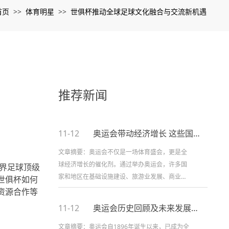
首页
体育明星
世俱杯推动全球足球文化融合与交流新机遇
>>
>>
推荐新闻
11-12
奥运会带动经济增长 这些国家从中获益最多
文章摘要：奥运会不仅是一场体育盛会，更是全
球经济增长的催化剂。通过举办奥运会，许多国
世界足球顶级
家和地区在基础设施建设、旅游业发展、商业投
世俱杯如何
资等方面获得了巨大的经济回报。尤其是近年
资源合作等
来，奥运会对举办国经济的影响愈加显...
11-12
奥运会历史回顾及未来发展趋势探讨
文章摘要：奥运会自1896年诞生以来，已成为全