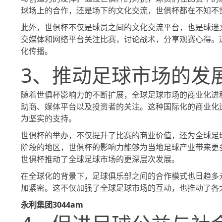
球场上的合作，还是场下的文化交流，世俱杯都在不知不
此外，世俱杯不仅是球员之间的文化交流平台，也是球迷
交媒体和网络平台关注比赛，讨论战术，分享观赛心得。
化传播。
3、推动足球市场的发
随着世俱杯影响力的不断扩展，全球足球市场的商业化进
助商、媒体平台以及投资者的关注。这种国际化的商业化
为坚实的支持。
世俱杯的举办，不仅提升了比赛的商业价值，还为全球足
阶段的地区，世俱杯的影响力能够为当地足球产业带来更
世俱杯推动了全球足球市场的更深层次发展。
在全球化的背景下，足球俱乐部之间的合作模式也日趋多
加紧密。这不仅加强了全球足球市场的互动，也推动了各
永利集团3044am