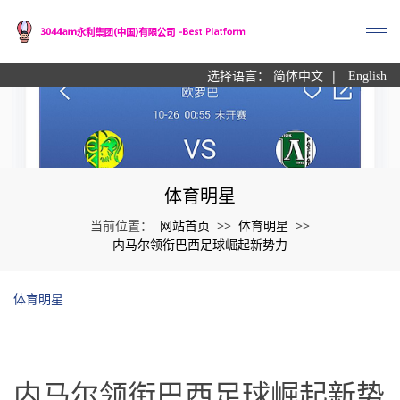
|
选择语言：
简体中文
English
体育明星
网站首页
体育明星
当前位置：
>>
>>
内马尔领衔巴西足球崛起新势力
体育明星
内马尔领衔巴西足球崛起新势