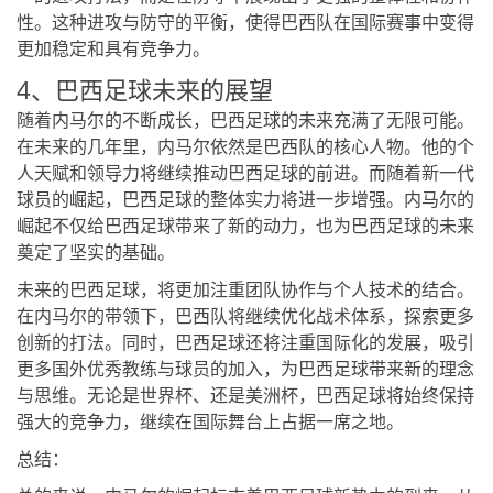
性。这种进攻与防守的平衡，使得巴西队在国际赛事中变得
更加稳定和具有竞争力。
4、巴西足球未来的展望
随着内马尔的不断成长，巴西足球的未来充满了无限可能。
在未来的几年里，内马尔依然是巴西队的核心人物。他的个
人天赋和领导力将继续推动巴西足球的前进。而随着新一代
球员的崛起，巴西足球的整体实力将进一步增强。内马尔的
崛起不仅给巴西足球带来了新的动力，也为巴西足球的未来
奠定了坚实的基础。
未来的巴西足球，将更加注重团队协作与个人技术的结合。
在内马尔的带领下，巴西队将继续优化战术体系，探索更多
创新的打法。同时，巴西足球还将注重国际化的发展，吸引
更多国外优秀教练与球员的加入，为巴西足球带来新的理念
与思维。无论是世界杯、还是美洲杯，巴西足球将始终保持
强大的竞争力，继续在国际舞台上占据一席之地。
总结：