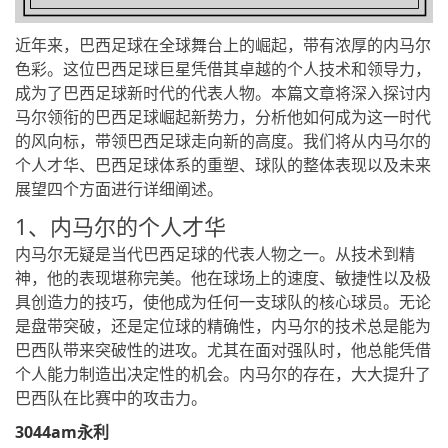
近年来，巴西足球在全球舞台上的崛起，带有浓厚的内马尔
色彩。这位巴西足球巨星凭借其卓越的个人技术和领导力，
成为了巴西足球新时代的代表人物。本篇文章将深入探讨内
马尔领衔的巴西足球崛起新势力，分析他如何成为这一时代
的风向标，带领巴西足球走向新的高度。我们将从内马尔的
个人才华、巴西足球体系的重塑、球队的整体表现以及未来
展望四个方面进行详细阐述。
1、内马尔的个人才华
内马尔无疑是当代巴西足球的代表人物之一。从技术到精
神，他的表现堪称完美。他在球场上的速度、敏捷性以及极
具创造力的技巧，使他成为任何一支球队的核心球员。无论
是盘带突破，还是定位球的精确性，内马尔的技术总是能为
巴西队带来突破性的进攻。尤其在面对强队时，他总能凭借
个人能力制造出决定性的机会。内马尔的存在，大大提升了
巴西队在比赛中的攻击力。
3044am永利