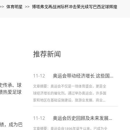
体育明星
博塔弗戈再战洲际杯冲击荣光续写巴西足球辉煌
>>
>>
推荐新闻
11-12
奥运会带动经济增长 这些国家从中获益最多
史传承、球
文章摘要：奥运会不仅是一场体育盛会，更是全
馈热爱足球
球经济增长的催化剂。通过举办奥运会，许多国
家和地区在基础设施建设、旅游业发展、商业投
资等方面获得了巨大的经济回报。尤其是近年
来，奥运会对举办国经济的影响愈加显...
11-12
奥运会历史回顾及未来发展趋势探讨
战绩，成为巴
文章摘要：奥运会自1896年诞生以来，已成为全