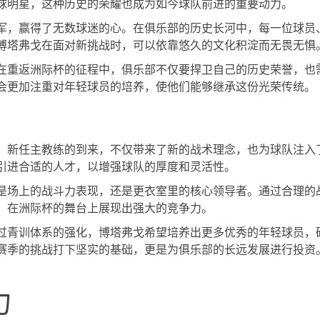
球明星，这种历史的荣耀也成为如今球队前进的重要动力。
军，赢得了无数球迷的心。在俱乐部的历史长河中，每一位球员
博塔弗戈在面对新挑战时，可以依靠悠久的文化积淀而无畏无惧
在重返洲际杯的征程中，俱乐部不仅要捍卫自己的历史荣誉，也
会更加注重对年轻球员的培养，使他们能够继承这份光荣传统。
。新任主教练的到来，不仅带来了新的战术理念，也为球队注入
引进合适的人才，以增强球队的厚度和灵活性。
是场上的战斗力表现，还是更衣室里的核心领导者。通过合理的
，在洲际杯的舞台上展现出强大的竞争力。
过青训体系的强化，博塔弗戈希望培养出更多优秀的年轻球员，
赛季的挑战打下坚实的基础，更是为俱乐部的长远发展进行投资
力