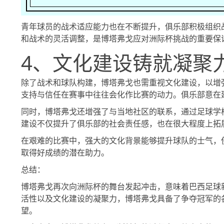
青年球员的战术适应能力也在不断提升，俱乐部积极组织
和战术的灵活调整，是博塔弗戈应对洲际杯挑战的重要保
4、文化建设铸就凝聚
除了战术和球队构建，博塔弗戈也需重视文化建设，以增
支持与信任在赛事中往往会化作比赛的动力。俱乐部意在
同时，博塔弗戈还增强了与当地社区的联系，通过足球学
建设不仅提升了俱乐部的社会责任感，也在很大程度上拓
在艰难的比赛中，强大的文化背景能够提升球队的士气，
取得好成绩的潜在助力。
总结：
博塔弗戈再次向洲际杯的舞台发起冲击，意味着巴西足球
活性以及文化建设的凝聚力，博塔弗戈具备了争夺冠军的
望。