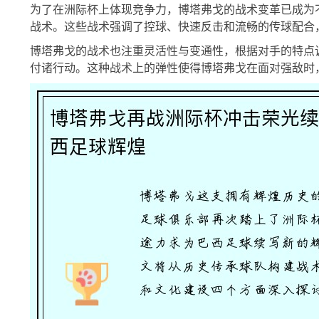
为了在洲际杯上体现竞争力，博塔弗戈的战术变革已成为
战术。这些战术强调了控球、快速反击和流畅的传球配合
博塔弗戈的战术也注重灵活性与变通性，根据对手的特点
付诸行动。这种战术上的弹性使得博塔弗戈在面对强敌时