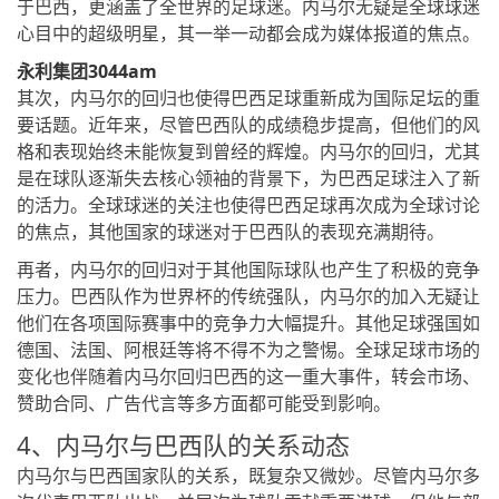
于巴西，更涵盖了全世界的足球迷。内马尔无疑是全球球迷
心目中的超级明星，其一举一动都会成为媒体报道的焦点。
永利集团3044am
其次，内马尔的回归也使得巴西足球重新成为国际足坛的重
要话题。近年来，尽管巴西队的成绩稳步提高，但他们的风
格和表现始终未能恢复到曾经的辉煌。内马尔的回归，尤其
是在球队逐渐失去核心领袖的背景下，为巴西足球注入了新
的活力。全球球迷的关注也使得巴西足球再次成为全球讨论
的焦点，其他国家的球迷对于巴西队的表现充满期待。
再者，内马尔的回归对于其他国际球队也产生了积极的竞争
压力。巴西队作为世界杯的传统强队，内马尔的加入无疑让
他们在各项国际赛事中的竞争力大幅提升。其他足球强国如
德国、法国、阿根廷等将不得不为之警惕。全球足球市场的
变化也伴随着内马尔回归巴西的这一重大事件，转会市场、
赞助合同、广告代言等多方面都可能受到影响。
4、内马尔与巴西队的关系动态
内马尔与巴西国家队的关系，既复杂又微妙。尽管内马尔多