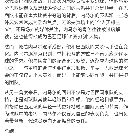
次代表巴西队出战，并屡次为球队贡献重要进球，但他与部
分巴西球迷以及足球评论员之间的关系并非总是顺畅。在巴
西队未能在重大比赛中夺冠的背后，内马尔的表现和一些场
外风波常常成为话题焦点。无论是赛场上的“个人英雄主
义”，还是场外的媒体关注，内马尔的角色往往被过度解
读，这也使得他成为巴西足球的“双刃剑”人物。
然而，随着内马尔逐渐成熟，他和巴西队的关系似乎也在变
化。内马尔逐渐意识到，单打独斗的方式已不再适应现代足
球的需求。他与队友们的配合更加默契，逐渐成为球队的核
心之一。与主帅的合作也变得更加顺畅，毕竟，巴西足球需
要的不仅仅是个人英雄，而是一个能够协同作战、共同拼搏
的团队。
从另一角度来看，内马尔的回归不仅是对巴西国家队的支
持，也是对球队其他年轻球员的引领。他的经验和领导力，
将帮助巴西足球的年轻一代更好地融入国际大赛的节奏。作
为球队中的老将，内马尔不仅要为自己的表现负责，也肩负
着带领新一代球员走向更高舞台的责任。
总结：